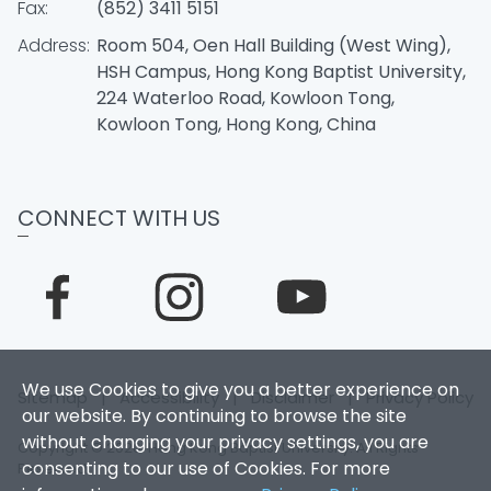
Fax:
(852) 3411 5151
Address:
Room 504, Oen Hall Building (West Wing),
HSH Campus, Hong Kong Baptist University,
224 Waterloo Road, Kowloon Tong,
Kowloon Tong, Hong Kong, China
CONNECT WITH US
We use Cookies to give you a better experience on
Sitemap
|
Accessibility
|
Disclaimer
|
Privacy Policy
our website. By continuing to browse the site
without changing your privacy settings, you are
Copyright © 2026. Hong Kong Baptist University. All Rights
consenting to our use of Cookies. For more
Reserved.