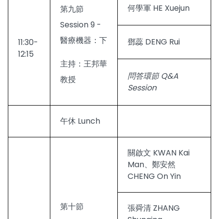
何學軍 HE Xuejun
第九節
Session 9 -
醫療機器：下
鄧蕊 DENG Rui
11:30-
12:15
主持：王邦華
問答環節 Q&A
教授
Session
午休 Lunch
關啟文 KWAN Kai
Man、鄭安然
CHENG On Yin
第十節
張舜清 ZHANG