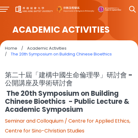
ACADEMIC ACTIVITIES
Home
/
Academic Activities
/
The 20th Symposium on Building Chinese Bioethics
第二十屆「建構中國生命倫理學」研討會 -
公開講座及學術研討會
The 20th Symposium on Building
Chinese Bioethics - Public Lecture &
Academic Symposium
Seminar and Colloquium / Centre for Applied Ethics,
Centre for Sino-Christian Studies