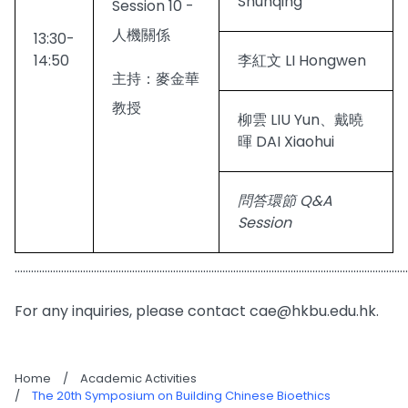
Shunqing
Session 10 -
人機關係
13:30-
14:50
李紅文 LI Hongwen
主持：麥金華
教授
柳雲 LIU Yun、戴曉
暉 DAI Xiaohui
問答環節 Q&A
Session
................................................................................................................................................
For any inquiries, please contact cae@hkbu.edu.hk.
Home
/
Academic Activities
/
The 20th Symposium on Building Chinese Bioethics